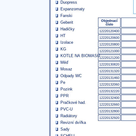
Duopress
Expanzomaty
Fanski
Objednací
Geberit
číslo
Hadičky
12220120400
HT
12220120600
Izolace
12220120800
KG
12220121000
KOTLE NA BIOMASU
12220121200
Měď
12220130820
Mosaz
12220131320
Odpady WC
12220131460
Pe
12220132060
Pozink
12220132220
PPR
12220132400
Pračkové had.
12220132660
PVC-U
12220132800
Radiátory
12220132920
Revizní dvířka
Sady
SCHELL