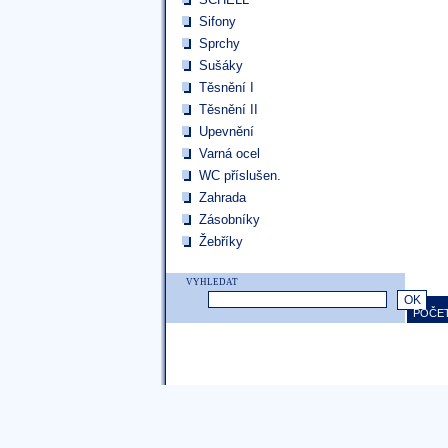
Sifony
Sprchy
Sušáky
Těsnění I
Těsnění II
Upevnění
Varná ocel
WC příslušen.
Zahrada
Zásobníky
Žebříky
VYHLEDAT
POČET