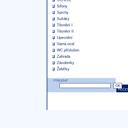
Sifony
Sprchy
Sušáky
Těsnění I
Těsnění II
Upevnění
Varná ocel
WC příslušen.
Zahrada
Zásobníky
Žebříky
VYHLEDAT
POČET