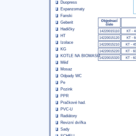
Duopress
Expanzomaty
Fanski
Objednací
Geberit
číslo
Hadičky
14220015110
KT - 4
HT
14220015120
KT - 6
Izolace
14220015210
KT - 4
KG
14220015220
KT - 6
KOTLE NA BIOMASU
14220015320
KT - 6
Měď
Mosaz
Odpady WC
Pe
Pozink
PPR
Pračkové had.
PVC-U
Radiátory
Revizní dvířka
Sady
SCHELL