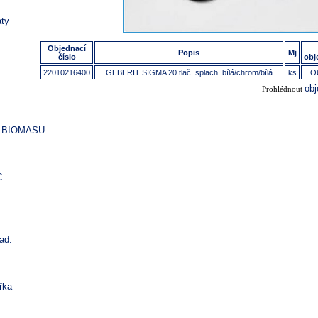
ty
Objednací
Popis
Mj
číslo
obj
22010216400
GEBERIT SIGMA 20 tlač. splach. bílá/chrom/bílá
ks
Ob
ob
Prohlédnout
 BIOMASU
C
ad.
řka