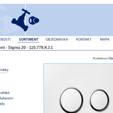
ČNOSTI
SORTIMENT
OBJEDNÁVKA
KONTAKT
MAPA
nt - Sigma 20 - 115.778.KJ.1
ob
Prohlédnout
ýrobky
kotlaké
slušenství
tily