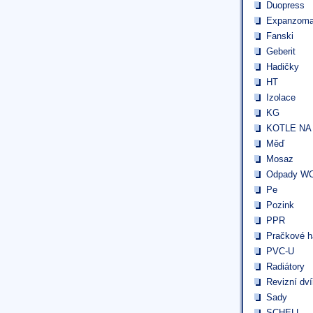
Duopress
Expanzoma
Fanski
Geberit
Hadičky
HT
Izolace
KG
KOTLE NA
Měď
Mosaz
Odpady W
Pe
Pozink
PPR
Pračkové h
PVC-U
Radiátory
Revizní dví
Sady
SCHELL