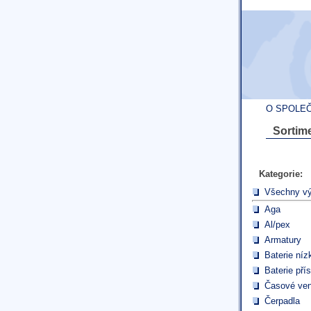
O SPOLE
Sortime
Kategorie:
Všechny v
Aga
Al/pex
Armatury
Baterie níz
Baterie pří
Časové ven
Čerpadla