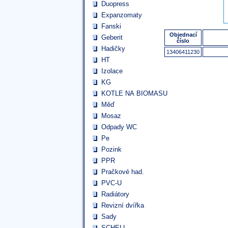
Duopress
Expanzomaty
Fanski
Objednací
Geberit
číslo
Hadičky
13406411230
HT
Izolace
KG
KOTLE NA BIOMASU
Měď
Mosaz
Odpady WC
Pe
Pozink
PPR
Pračkové had.
PVC-U
Radiátory
Revizní dvířka
Sady
SCHELL