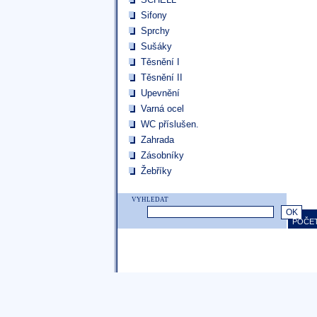
Sifony
Sprchy
Sušáky
Těsnění I
Těsnění II
Upevnění
Varná ocel
WC příslušen.
Zahrada
Zásobníky
Žebříky
VYHLEDAT
POČET