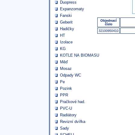
Duopress
Expanzomaty
Fanski
Objednací
Geberit
číslo
Hadičky
32100950410
HT
Izolace
KG
KOTLE NA BIOMASU
Měď
Mosaz
Odpady WC
Pe
Pozink
PPR
Pračkové had.
PVC-U
Radiátory
Revizní dvířka
Sady
SCHELL