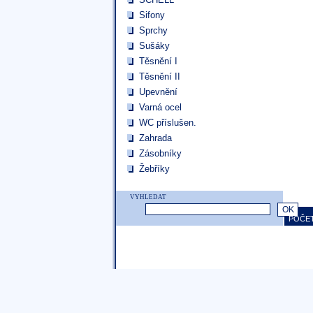
Sifony
Sprchy
Sušáky
Těsnění I
Těsnění II
Upevnění
Varná ocel
WC příslušen.
Zahrada
Zásobníky
Žebříky
VYHLEDAT
POČET