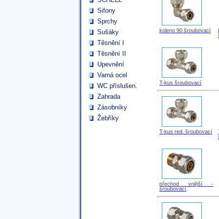
Sifony
Sprchy
koleno 90 šroubovací
Sušáky
Těsnění I
Těsnění II
Upevnění
Varná ocel
T-kus šroubovací
WC příslušen.
Zahrada
Zásobníky
Žebříky
T-kus red. šroubovací
přechod vnější -
šroubovací