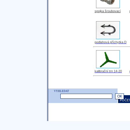
spojka šroubovací
podlahová příchytka D
kalibrační trn 14-20
VYHLEDAT
POČET