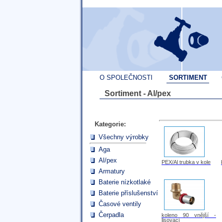
O SPOLEČNOSTI
SORTIMENT
Sortiment - Al/pex
Kategorie:
Všechny výrobky
Aga
Al/pex
PEX/Al trubka v kole
Armatury
Baterie nízkotlaké
Baterie příslušenství
Časové ventily
Čerpadla
koleno 90 vnější -
lisovací