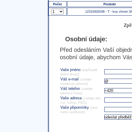
Počet
Produkt
12310302038 - T - kus chrom 3/
Zpě
Osobní údaje:
Před odesláním Vaší objedn
osobní údaje, abychom Vás 
Vaše jméno
(popřípadě
:
jméno firmy)
Váš e-mail
(zadejte
:
emailovou adresu)
Váš telefon
(zadejte
:
telefonní číslo)
Vaše adresa
(zadejte ulici,
:
č.p., město, PSČ)
Vaše připomínky
(není
:
nutné vyplňovat)