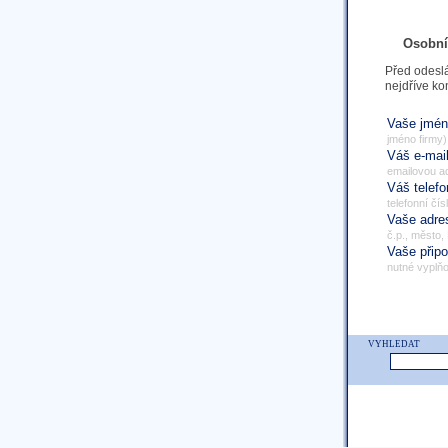
Osobní
Před odeslá
nejdříve ko
Vaše jmé
jméno firmy)
Váš e-mai
emailovou a
Váš telef
telefonní čís
Vaše adr
č.p., město,
Vaše přip
nutné vyplňo
VYHLEDAT