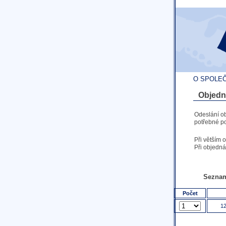
O SPOLE
Objedn
Odeslání o
potřebné po
Při větším 
Při objedná
Seznam
Počet
12