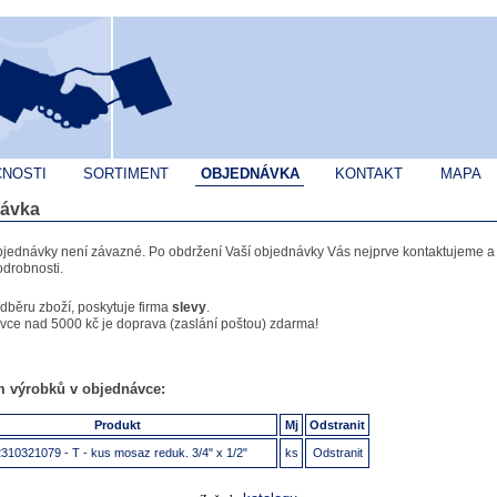
ČNOSTI
SORTIMENT
OBJEDNÁVKA
KONTAKT
MAPA
ávka
bjednávky není závazné. Po obdržení Vaší objednávky Vás nejprve kontaktujeme 
drobnosti.
odběru zboží, poskytuje firma
slevy
.
vce nad 5000 kč je doprava (zaslání poštou) zdarma!
 výrobků v objednávce:
Produkt
Mj
Odstranit
310321079 - T - kus mosaz reduk. 3/4" x 1/2"
ks
Odstranit