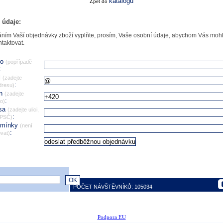
katalogu
Zpět do
 údaje:
ním Vaší objednávky zboží vyplňte, prosím, Vaše osobní údaje, abychom Vás mohl
ntaktovat.
no
(popřípadě
:
l
(zadejte
:
dresu)
on
(zadejte
:
lo)
esa
(zadejte ulici,
:
 PSČ)
omínky
(není
:
vat)
POČET NÁVŠTĚVNÍKŮ: 105034
Podpora EU