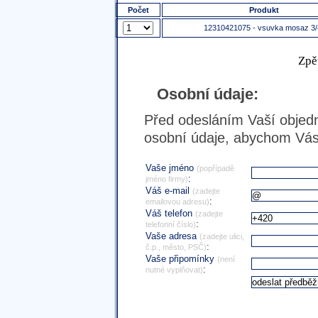
Počet
Produkt
12310421075 - vsuvka mosaz 3/
Zpě
Osobní údaje:
Před odesláním Vaší objedn
osobní údaje, abychom Vás 
Vaše jméno
(popřípadě
:
jméno firmy)
Váš e-mail
(zadejte
:
emailovou adresu)
Váš telefon
(zadejte
:
telefonní číslo)
Vaše adresa
(zadejte ulici,
:
č.p., město, PSČ)
Vaše připomínky
(není
:
nutné vyplňovat)