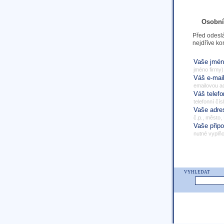
Osobní
Před odeslá
nejdříve ko
Vaše jmé
jméno firmy)
Váš e-mai
emailovou a
Váš telef
telefonní čís
Vaše adr
č.p., město,
Vaše přip
nutné vyplňo
VYHLEDAT