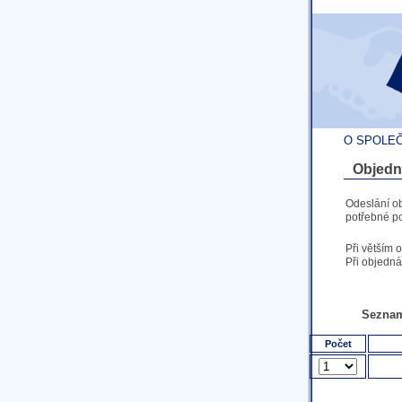
O SPOLE
Objedn
Odeslání o
potřebné po
Při větším 
Při objedná
Seznam
Počet