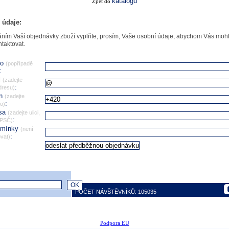
katalogu
Zpět do
 údaje:
ním Vaší objednávky zboží vyplňte, prosím, Vaše osobní údaje, abychom Vás mohl
ntaktovat.
no
(popřípadě
:
l
(zadejte
:
dresu)
on
(zadejte
:
lo)
esa
(zadejte ulici,
:
 PSČ)
omínky
(není
:
vat)
POČET NÁVŠTĚVNÍKŮ: 105035
Podpora EU