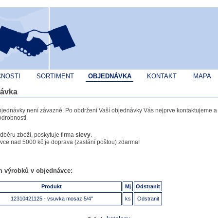
ČNOSTI
SORTIMENT
OBJEDNÁVKA
KONTAKT
MAPA
ávka
bjednávky není závazné. Po obdržení Vaší objednávky Vás nejprve kontaktujeme 
drobnosti.
odběru zboží, poskytuje firma
slevy
.
vce nad 5000 kč je doprava (zaslání poštou) zdarma!
 výrobků v objednávce:
Produkt
Mj
Odstranit
12310421125 - vsuvka mosaz 5/4"
ks
Odstranit