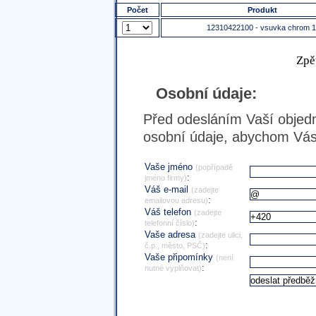
Počet
Produkt
12310422100 - vsuvka chrom 1
Zpě
Osobní údaje:
Před odesláním Vaší objedn
osobní údaje, abychom Vás 
Vaše jméno
(popřípadě
:
jméno firmy)
Váš e-mail
(zadejte
:
emailovou adresu)
Váš telefon
(zadejte
:
telefonní číslo)
Vaše adresa
(zadejte ulici,
:
č.p., město, PSČ)
Vaše připomínky
(není
:
nutné vyplňovat)