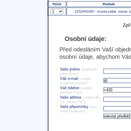
Počet
Produkt
12310441053 - vsuvka reduk. mosaz 1/2
Zpě
Osobní údaje:
Před odesláním Vaší objedn
osobní údaje, abychom Vás 
Vaše jméno
(popřípadě
:
jméno firmy)
Váš e-mail
(zadejte
:
emailovou adresu)
Váš telefon
(zadejte
:
telefonní číslo)
Vaše adresa
(zadejte ulici,
:
č.p., město, PSČ)
Vaše připomínky
(není
:
nutné vyplňovat)