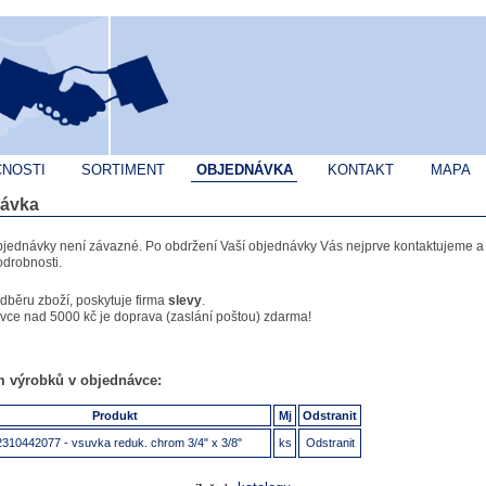
ČNOSTI
SORTIMENT
OBJEDNÁVKA
KONTAKT
MAPA
ávka
bjednávky není závazné. Po obdržení Vaší objednávky Vás nejprve kontaktujeme 
drobnosti.
odběru zboží, poskytuje firma
slevy
.
vce nad 5000 kč je doprava (zaslání poštou) zdarma!
 výrobků v objednávce:
Produkt
Mj
Odstranit
310442077 - vsuvka reduk. chrom 3/4" x 3/8"
ks
Odstranit