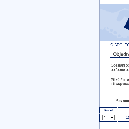
O SPOLE
Objedn
Odeslání o
potřebné po
Při větším 
Při objedná
Seznam
Počet
12