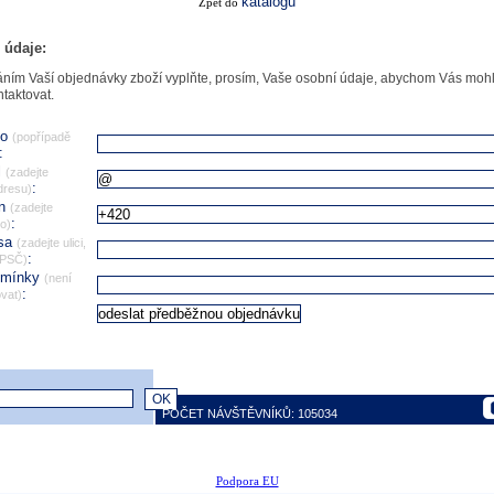
katalogu
Zpět do
 údaje:
ním Vaší objednávky zboží vyplňte, prosím, Vaše osobní údaje, abychom Vás mohl
ntaktovat.
no
(popřípadě
:
l
(zadejte
:
dresu)
on
(zadejte
:
lo)
esa
(zadejte ulici,
:
 PSČ)
omínky
(není
:
vat)
POČET NÁVŠTĚVNÍKŮ: 105034
Podpora EU