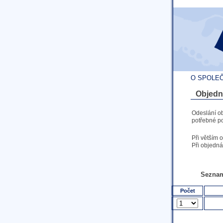
O SPOLE
Objedn
Odeslání o
potřebné po
Při větším 
Při objedná
Seznam
Počet