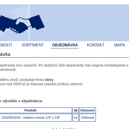
ČNOSTI
SORTIMENT
OBJEDNÁVKA
KONTAKT
MAPA
ávka
bjednávky není závazné. Po obdržení Vaší objednávky Vás nejprve kontaktujeme 
drobnosti.
odběru zboží, poskytuje firma
slevy
.
vce nad 5000 kč je doprava (zaslání poštou) zdarma!
 výrobků v objednávce:
Produkt
Mj
Odstranit
12310501019 - redukce mosaz 1/4" x 1/8"
ks
Odstranit