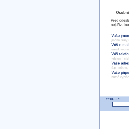
Osobní
Před odeslá
nejdříve ko
Vaše jmé
jméno firmy)
Váš e-mai
emailovou a
Váš telef
telefonní čís
Vaše adr
č.p., město,
Vaše přip
nutné vyplňo
VYHLEDAT