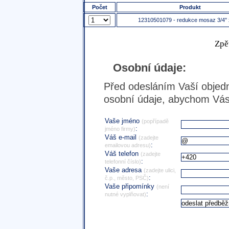
Počet
Produkt
12310501079 - redukce mosaz 3/4" 
Zpě
Osobní údaje:
Před odesláním Vaší objedn
osobní údaje, abychom Vás 
Vaše jméno
(popřípadě
:
jméno firmy)
Váš e-mail
(zadejte
:
emailovou adresu)
Váš telefon
(zadejte
:
telefonní číslo)
Vaše adresa
(zadejte ulici,
:
č.p., město, PSČ)
Vaše připomínky
(není
:
nutné vyplňovat)