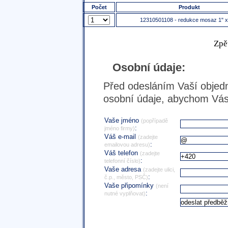
Počet
Produkt
12310501108 - redukce mosaz 1" x
Zpě
Osobní údaje:
Před odesláním Vaší objedn
osobní údaje, abychom Vás 
Vaše jméno
(popřípadě
:
jméno firmy)
Váš e-mail
(zadejte
:
emailovou adresu)
Váš telefon
(zadejte
:
telefonní číslo)
Vaše adresa
(zadejte ulici,
:
č.p., město, PSČ)
Vaše připomínky
(není
:
nutné vyplňovat)