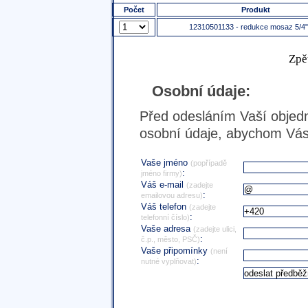
Počet
Produkt
12310501133 - redukce mosaz 5/4"
Zpě
Osobní údaje:
Před odesláním Vaší objedn
osobní údaje, abychom Vás 
Vaše jméno
(popřípadě
:
jméno firmy)
Váš e-mail
(zadejte
:
emailovou adresu)
Váš telefon
(zadejte
:
telefonní číslo)
Vaše adresa
(zadejte ulici,
:
č.p., město, PSČ)
Vaše připomínky
(není
:
nutné vyplňovat)