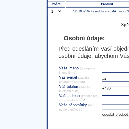
Počet
Produkt
12310521077 - redukce FEMA mosaz 3/4
Zpě
Osobní údaje:
Před odesláním Vaší objedn
osobní údaje, abychom Vás 
Vaše jméno
(popřípadě
:
jméno firmy)
Váš e-mail
(zadejte
:
emailovou adresu)
Váš telefon
(zadejte
:
telefonní číslo)
Vaše adresa
(zadejte ulici,
:
č.p., město, PSČ)
Vaše připomínky
(není
:
nutné vyplňovat)