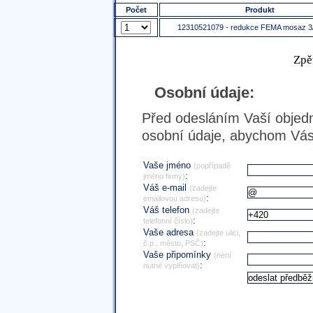
Počet
Produkt
12310521079 - redukce FEMA mosaz 3/4
Zpě
Osobní údaje:
Před odesláním Vaší objedn
osobní údaje, abychom Vás 
Vaše jméno
(popřípadě
:
jméno firmy)
Váš e-mail
(zadejte
:
emailovou adresu)
Váš telefon
(zadejte
:
telefonní číslo)
Vaše adresa
(zadejte ulici,
:
č.p., město, PSČ)
Vaše připomínky
(není
:
nutné vyplňovat)