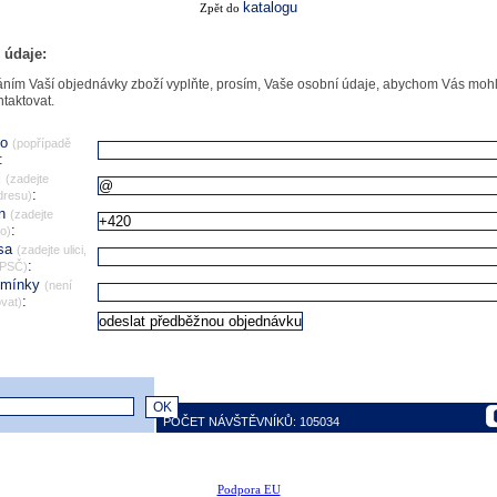
katalogu
Zpět do
 údaje:
ním Vaší objednávky zboží vyplňte, prosím, Vaše osobní údaje, abychom Vás mohl
ntaktovat.
no
(popřípadě
:
l
(zadejte
:
dresu)
on
(zadejte
:
lo)
esa
(zadejte ulici,
:
 PSČ)
omínky
(není
:
vat)
POČET NÁVŠTĚVNÍKŮ: 105034
Podpora EU