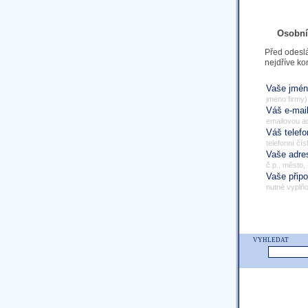
Osobní
Před odeslá
nejdříve ko
Vaše jmé
jméno firmy)
Váš e-mai
emailovou a
Váš telef
telefonní čís
Vaše adr
č.p., město,
Vaše přip
nutné vyplňo
VYHLEDAT