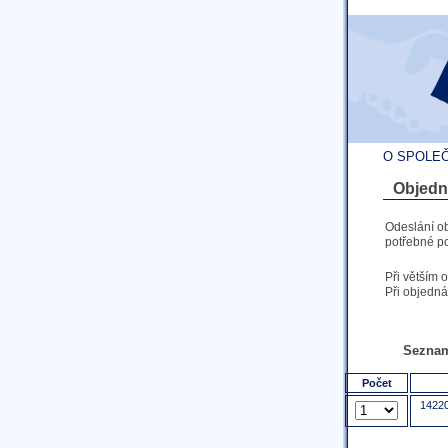
O SPOLE
Objedn
Odeslání o
potřebné po
Při větším 
Při objedná
Seznam
Počet
14220