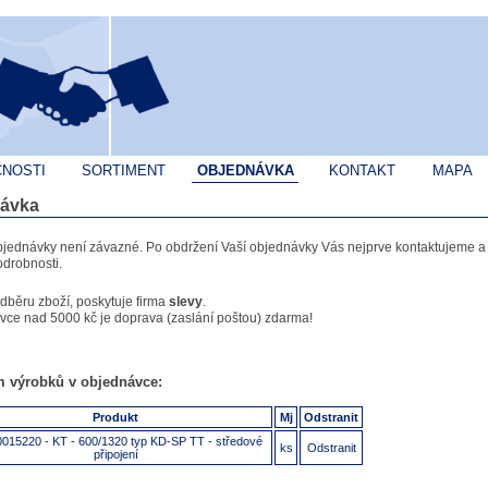
ČNOSTI
SORTIMENT
OBJEDNÁVKA
KONTAKT
MAPA
ávka
bjednávky není závazné. Po obdržení Vaší objednávky Vás nejprve kontaktujeme 
drobnosti.
odběru zboží, poskytuje firma
slevy
.
vce nad 5000 kč je doprava (zaslání poštou) zdarma!
 výrobků v objednávce:
Produkt
Mj
Odstranit
015220 - KT - 600/1320 typ KD-SP TT - středové
ks
Odstranit
připojení