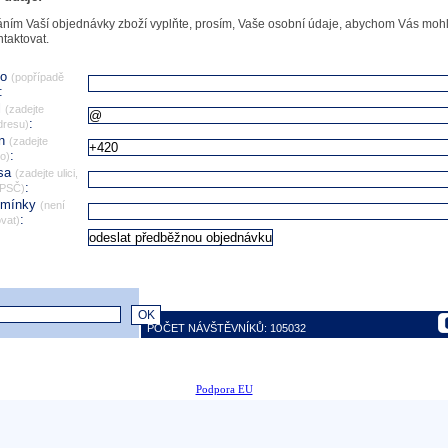
ním Vaší objednávky zboží vyplňte, prosím, Vaše osobní údaje, abychom Vás mohl
ntaktovat.
no
(popřípadě
:
l
(zadejte
:
dresu)
on
(zadejte
:
lo)
esa
(zadejte ulici,
:
 PSČ)
omínky
(není
:
vat)
POČET NÁVŠTĚVNÍKŮ: 105032
Podpora EU