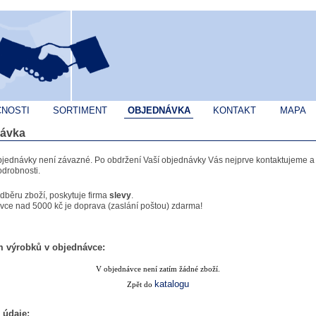
ČNOSTI
SORTIMENT
OBJEDNÁVKA
KONTAKT
MAPA
ávka
bjednávky není závazné. Po obdržení Vaší objednávky Vás nejprve kontaktujeme 
drobnosti.
odběru zboží, poskytuje firma
slevy
.
vce nad 5000 kč je doprava (zaslání poštou) zdarma!
 výrobků v objednávce:
V objednávce není zatím žádné zboží.
katalogu
Zpět do
 údaje: