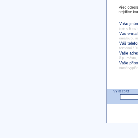
Před odeslá
nejdříve ko
Vaše jmé
jméno firmy)
Váš e-mai
emailovou a
Váš telef
telefonní čís
Vaše adr
č.p., město,
Vaše přip
nutné vyplňo
VYHLEDAT