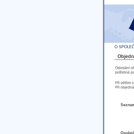
O SPOLE
Objedn
Odeslání o
potřebné po
Při větším 
Při objedná
Seznam
Osobní